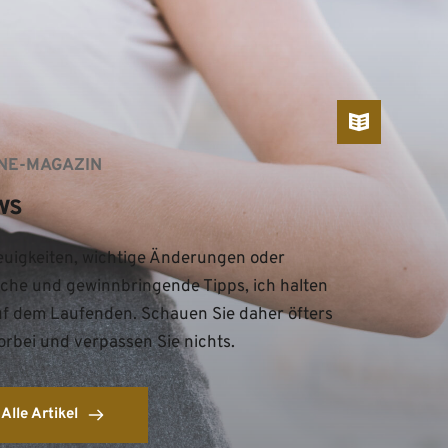
NE-MAGAZIN
ws
uigkeiten, wichtige Änderungen oder 
iche und gewinnbringende Tipps, ich halten 
uf dem Laufenden. Schauen Sie daher öfters 
orbei und verpassen Sie nichts.
Alle Artikel