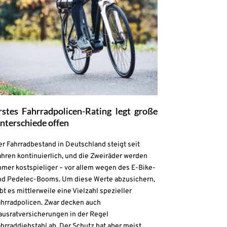
rstes Fahrradpolicen-Rating legt große
nterschiede offen
r Fahrradbestand in Deutschland steigt seit
hren kontinuierlich, und die Zweiräder werden
mmer kostspieliger – vor allem wegen des E-Bike-
nd Pedelec-Booms. Um diese Werte abzusichern,
bt es mittlerweile eine Vielzahl spezieller
ahrradpolicen. Zwar decken auch
ausratversicherungen in der Regel
hrraddiebstahl ab. Der Schutz hat aber meist