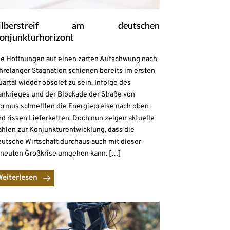
ilberstreif am deutschen
onjunkturhorizont
ie Hoffnungen auf einen zarten Aufschwung nach
hrelanger Stagnation schienen bereits im ersten
artal wieder obsolet zu sein. Infolge des
ankrieges und der Blockade der Straße von
ormus schnellten die Energiepreise nach oben
d rissen Lieferketten. Doch nun zeigen aktuelle
ahlen zur Konjunkturentwicklung, dass die
eutsche Wirtschaft durchaus auch mit dieser
rneuten Großkrise umgehen kann. […]
Weiterlesen