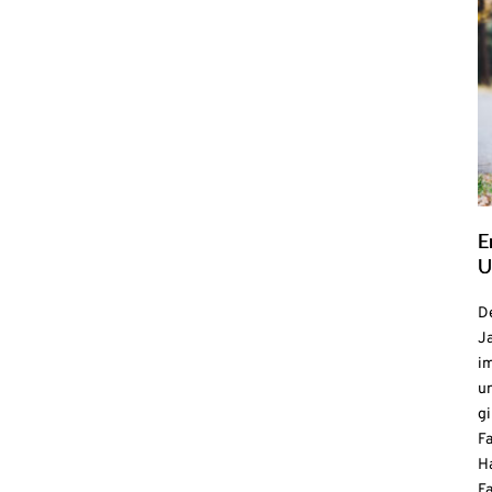
E
U
De
Ja
i
u
gi
F
H
Fa