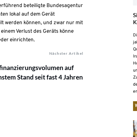
derführend beteiligte Bundesagentur
aten lokal auf dem Gerät
S
K
ilt werden können, und zwar nur mit
ei einem Verlust des Geräts könne
D
der einrichten.
ja
Qu
Nächster Artikel
Ir
H
finanzierungsvolumen auf
un
stem Stand seit fast 4 Jahren
Z
d
e