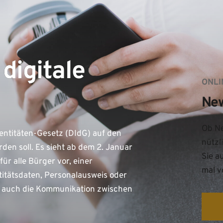
digitale
ONLI
Ne
Ob Ne
dentitäten-Gesetz (DIdG) auf den
nützl
en soll. Es sieht ab dem 2. Januar
Sie a
ür alle Bürger vor, einer
mal v
titätsdaten, Personalausweis oder
d auch die Kommunikation zwischen