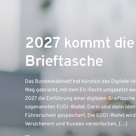
2027 kommt die 
Brieftasche
Das Bundeskabinett hat kürzlich das Digitale-I
Weg gebracht, mit dem EU-Recht umgesetzt werd
2027 die Einführung einer digitalen Brieftasche f
sogenannten EUDI-Wallet. Darin sind dann Iden
Führerschein gespeichert. Die EUDI-Wallet wir
Versicherern und Kunden vereinfachen, […]