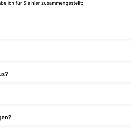
abe ich für Sie hier zusammengestellt:
in verschiedene Anlageformen, um Erträge oder Wertsteigerun
tien, Anleihen, Immobilien, Investmentfonds, ETFs, Rohsto
us?
n finanziellen Zielen, Ihrer Risikobereitschaft, Ihrem Anlag
insänderungen, Unternehmensausfälle und Liquiditätsrisike