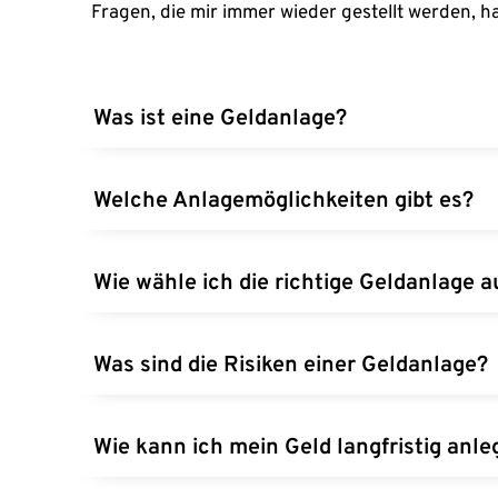
Fragen, die mir immer wieder gestellt werden, h
Was ist eine Geldanlage?
Eine Geldanlage ist die Investition von Kapital 
Anleihen, Immobilien und Edelmetalle.
Zu den gängigen Anlagemöglichkeiten gehören Ak
Wie wähle ich die richtige Geldanlage a
Risiken und Chancen.
Die Wahl der richtigen Geldanlage hängt von Ihre
Was sind die Risiken einer Geldanlage?
Situation ab.
Risiken können Marktschwankungen, Inflation, Z
helfen, diese Risiken zu minimieren.