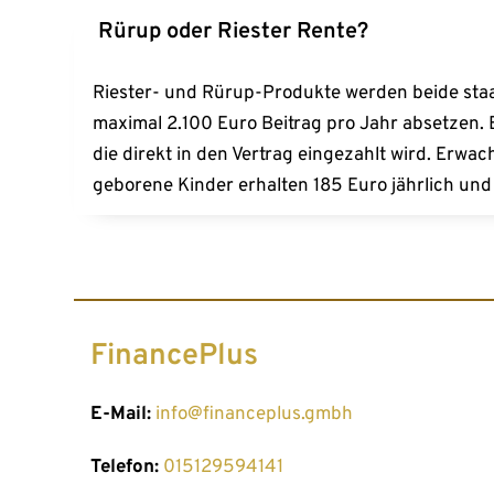
Langfristige Geldanlagen können durch Investitio
 Rürup oder Riester Rente?
investieren und eine langfristige Perspektive z
Riester- und Rürup-Produkte werden beide staatl
maximal 2.100 Euro Beitrag pro Jahr absetzen. B
die direkt in den Vertrag eingezahlt wird. Erwac
geborene Kinder erhalten 185 Euro jährlich und
FinancePlus
E-Mail:
info@financeplus.gmbh
Telefon:
015129594141