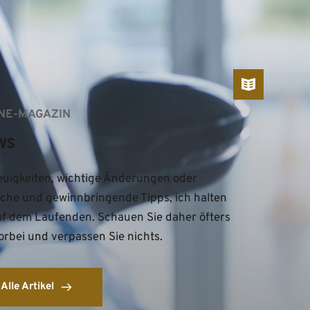
NE-MAGAZIN
ws
uigkeiten, wichtige Änderungen oder 
iche und gewinnbringende Tipps, ich halten 
uf dem Laufenden. Schauen Sie daher öfters 
orbei und verpassen Sie nichts.
Alle Artikel