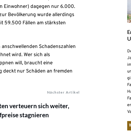
onen Einwohner) dagegen nur 6.000.
 zur Bevölkerung wurde allerdings
it 59.500 Fällen am stärksten
E
U
von anschwellenden Schadenszahlen
De
net wird. Wer sich als
Ja
pnen will, braucht eine
i
ng deckt nur Schäden an fremden
u
gi
F
H
Nächster Artikel
Fa
en verteuern sich weiter,
e
V
preise stagnieren