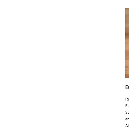
E
R
Eu
S
a
At