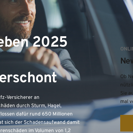
ieben 2025
ONLI
Ne
erschont
Ob Ne
nützl
Sie a
fz-Versicherer an
mal v
chäden durch Sturm, Hagel,
lossen dafür rund 650 Millionen
 hat sich der Schadensaufwand damit
hrenschäden im Volumen von 1,2