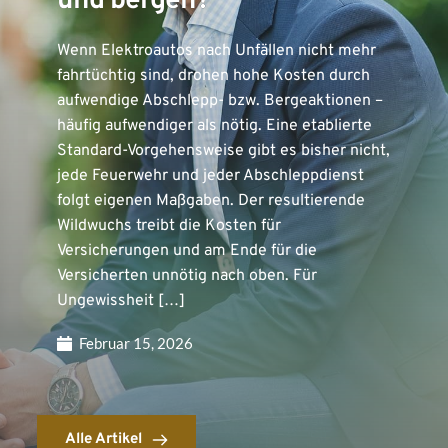
und bergen?
Wenn Elektroautos nach Unfällen nicht mehr
fahrtüchtig sind, drohen hohe Kosten durch
aufwendige Abschlepp- bzw. Bergeaktionen –
häufig aufwendiger als nötig. Eine etablierte
Standard-Vorgehensweise gibt es bisher nicht,
jede Feuerwehr und jeder Abschleppdienst
folgt eigenen Maßgaben. Der resultierende
Wildwuchs treibt die Kosten für
Versicherungen und am Ende für die
Versicherten unnötig nach oben. Für
Ungewissheit […]
Februar 15, 2026
Alle Artikel